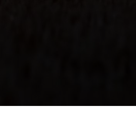
På min blogg M som i Underbar skriver jag om livet i