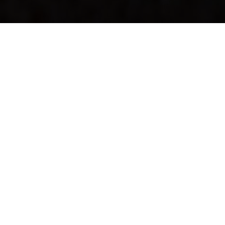
En krycka för
hjärnan: Om
mobiler och
surfplattor som
hjälpmedel