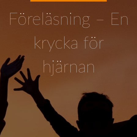
Föreläsning – En
krycka för
hjärnan